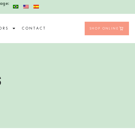
age:
ORS
CONTACT
SHOP ONLINE
S