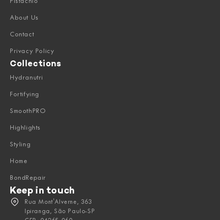
Pistachio
About Us
Contact
Privacy Policy
Collections
Hydranutri
Fortifying
SmoothPRO
Highlights
Styling
Home
BondRepair
Keep in touch
Rua Mont'Alverne, 363
Ipiranga, São Paulo-SP