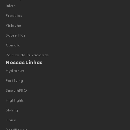
Início
Produtos
Pistache
Sobre Nós
Contato
Política de Privacidade
Nossas Linhas
Hydranutri
Fortifying
SmoothPRO
Highlights
Styling
Home
BondRepair