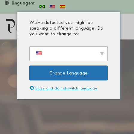
Linguagem:
We've detected you might be
COMPRE ONLINE
speaking a different language. Do
you want to change to:
BondRepair
Para cabelos danificados ou quimicamente tratados.
Change Language
VER PRODUTOS
Close and do not switch language