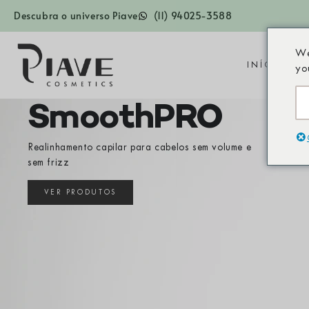
Descubra o universo Piave
(11) 94025-3588
We
INÍCIO
L
yo
SmoothPRO
Realinhamento capilar para cabelos sem volume e
sem frizz
VER PRODUTOS