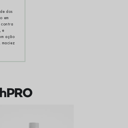
ade dos
co em
 contra
, e
com ação
, maciez
thPRO