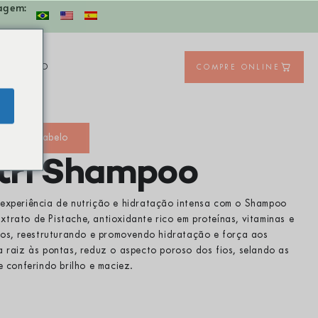
agem:
ONTATO
COMPRE ONLINE
ipos de cabelo
tri Shampoo
 experiência de nutrição e hidratação intensa com o Shampoo
trato de Pistache, antioxidante rico em proteínas, vitaminas e
fios, reestruturando e promovendo hidratação e força aos
a raiz às pontas, reduz o aspecto poroso dos fios, selando as
e conferindo brilho e maciez.