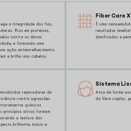
Fiber Care X
ege a integridade dos fios,
É uma nanoemulsão
lares. Rico em proteínas,
resultados imedia
belos contra os danos
danificados e per
cidade, e formando uma
 com ação antienvelhecimento.
iez e brilho aos cabelos.
Sistema Lis
aminoácidos reparadores da
Atua de forma exc
esistência contra agressões
da fibra capilar,
e tratamentos químicos
Os princípios ativos formam
lhorando a textura dos
pecto brilhante, macio e