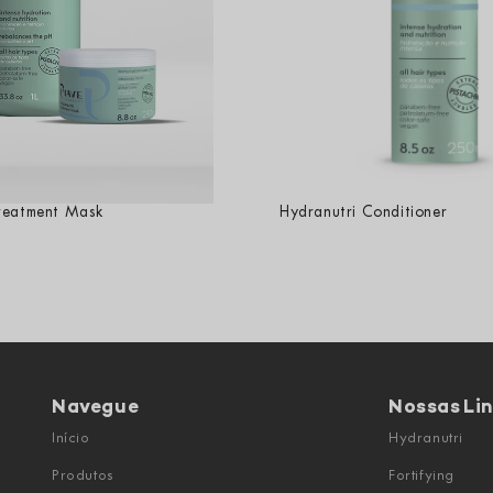
reatment Mask
Hydranutri Conditioner
Navegue
Nossas Li
Início
Hydranutri
Produtos
Fortifying