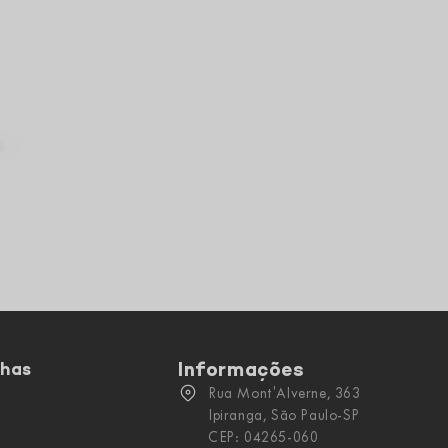
Informações
nhas
Rua Mont'Alverne, 363
Ipiranga, São Paulo-SP
CEP: 04265-060