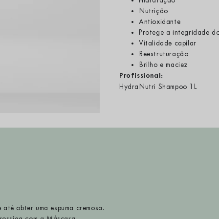
Hidratação
Nutrição
Antioxidante
Protege a integridade do
Vitalidade capilar
Reestruturação
Brilho e maciez
Profissional:
HydraNutri Shampoo 1L
 até obter uma espuma cremosa.
prossiga com a Máscara