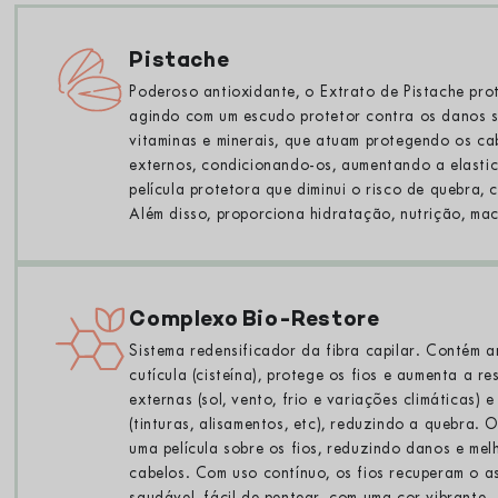
Pistache
Poderoso antioxidante, o Extrato de Pistache prot
agindo com um escudo protetor contra os danos so
vitaminas e minerais, que atuam protegendo os ca
externos, condicionando-os, aumentando a elasti
película protetora que diminui o risco de quebra,
Além disso, proporciona hidratação, nutrição, mac
Complexo Bio-Restore
Sistema redensificador da fibra capilar. Contém 
cutícula (cisteína), protege os fios e aumenta a r
externas (sol, vento, frio e variações climáticas) 
(tinturas, alisamentos, etc), reduzindo a quebra. 
uma película sobre os fios, reduzindo danos e me
cabelos. Com uso contínuo, os fios recuperam o as
saudável, fácil de pentear, com uma cor vibrante.