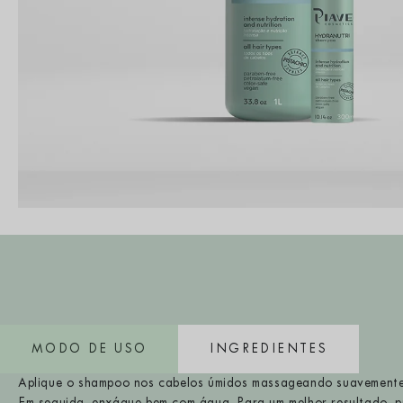
MODO DE USO
INGREDIENTES
Aplique o shampoo nos cabelos úmidos massageando suavemente
Em seguida, enxágue bem com água. Para um melhor resultado, 