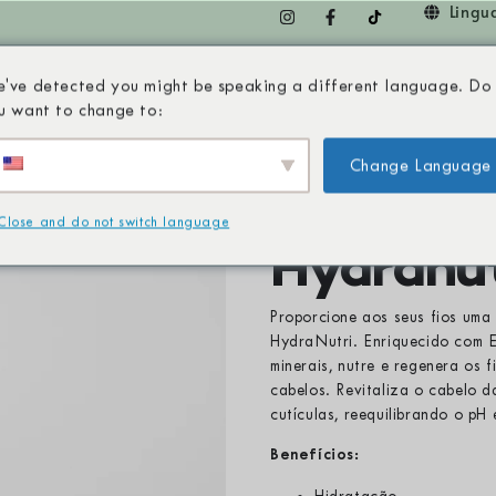
Lingu
've detected you might be speaking a different language. Do
INHAS
PRODUTOS
A PIAVE
PARCEIROS
C
u want to change to:
Change Language
todos os t
Indicado para
Close and do not switch language
Hydranu
Proporcione aos seus fios uma
HydraNutri. Enriquecido com Ex
minerais, nutre e regenera os 
cabelos. Revitaliza o cabelo d
cutículas, reequilibrando o pH 
Benefícios: