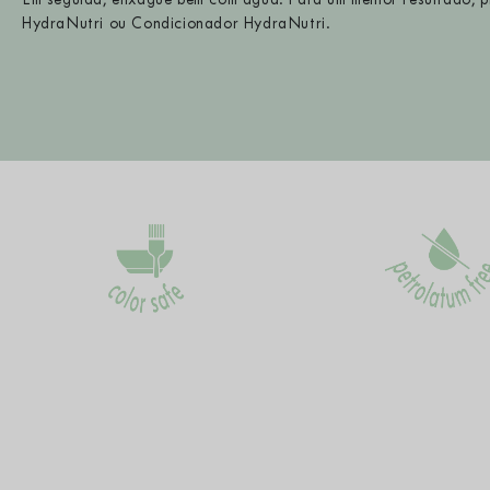
HydraNutri ou Condicionador HydraNutri.