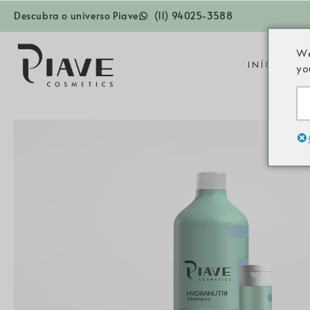
Descubra o universo Piave
(11) 94025-3588
We
INÍCIO
L
yo